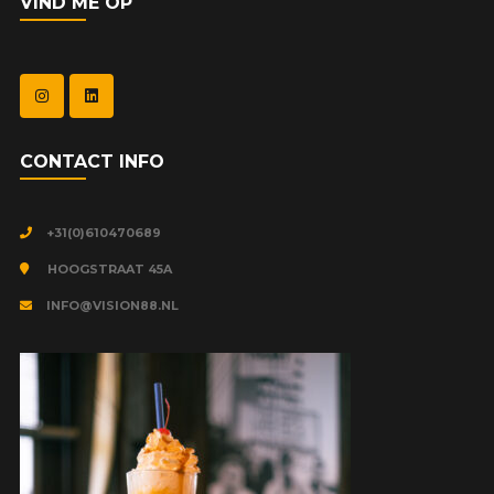
VIND ME OP
CONTACT INFO
+31(0)610470689
HOOGSTRAAT 45A
INFO@VISION88.NL